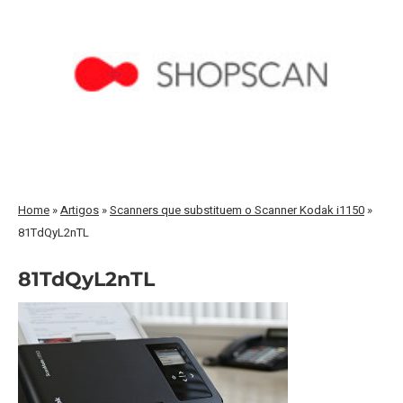
Home
»
Artigos
»
Scanners que substituem o Scanner Kodak i1150
»
81TdQyL2nTL
81TdQyL2nTL