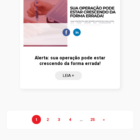
Alerta: sua operação pode estar
crescendo da forma errada!
LEIA +
1
2
3
4
…
25
»