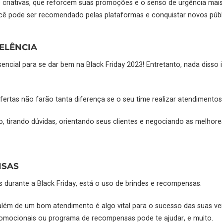
 e criativas, que reforcem suas promoções e o senso de urgência mai
ê pode ser recomendado pelas plataformas e conquistar novos públi
ELÊNCIA
encial para se dar bem na Black Friday 2023! Entretanto, nada disso 
ertas não farão tanta diferença se o seu time realizar atendimentos 
tirando dúvidas, orientando seus clientes e negociando as melhores 
NSAS
durante a Black Friday, está o uso de brindes e recompensas.
 além de um bom atendimento é algo vital para o sucesso das suas ve
promocionais ou programa de recompensas pode te ajudar, e muito.