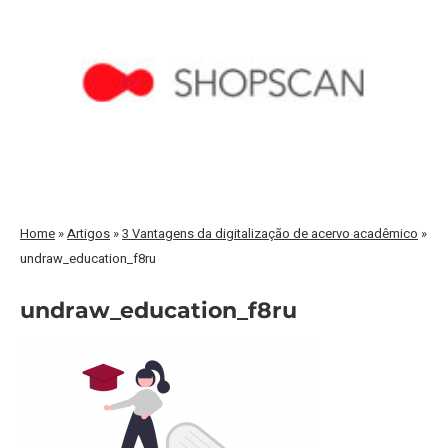
Home
»
Artigos
»
3 Vantagens da digitalização de acervo acadêmico
»
undraw_education_f8ru
undraw_education_f8ru