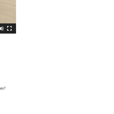
?
res?