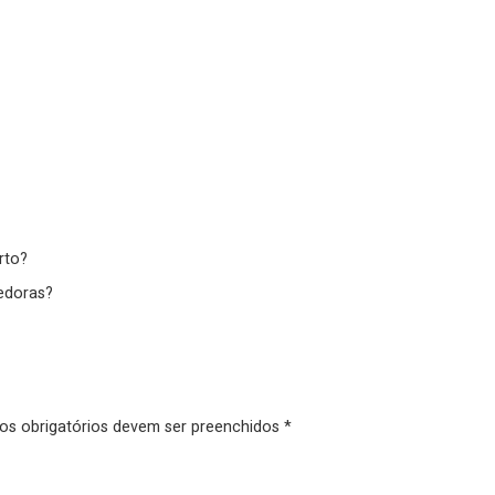
rto?
edoras?
pos obrigatórios devem ser preenchidos *