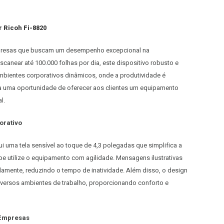
 Ricoh Fi-8820
mpresas que buscam um desempenho excepcional na
anear até 100.000 folhas por dia, este dispositivo robusto e
mbientes corporativos dinâmicos, onde a produtividade é
a uma oportunidade de oferecer aos clientes um equipamento
l.
orativo
i uma tela sensível ao toque de 4,3 polegadas que simplifica a
 utilize o equipamento com agilidade. Mensagens ilustrativas
damente, reduzindo o tempo de inatividade. Além disso, o design
versos ambientes de trabalho, proporcionando conforto e
 Empresas