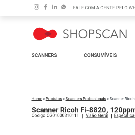
FALE COM A GENTE PELO 
SCANNERS
CONSUMÍVEIS
Home
»
Produtos
»
Scanners Profissionais
»
Scanner Ricoh 
Scanner Ricoh Fi-8820, 120ppm,
Código CG01000310111
Visão Geral
Especific