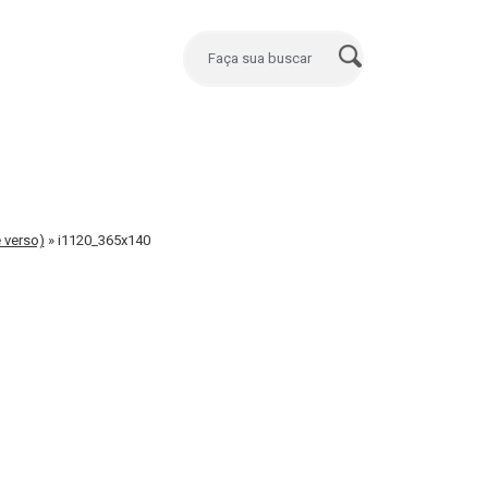
 verso)
»
i1120_365x140