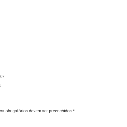
80?
s
pos obrigatórios devem ser preenchidos *