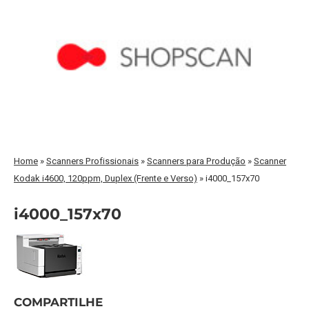
Home
»
Scanners Profissionais
»
Scanners para Produção
»
Scanner
Kodak i4600, 120ppm, Duplex (Frente e Verso)
»
i4000_157x70
i4000_157x70
COMPARTILHE