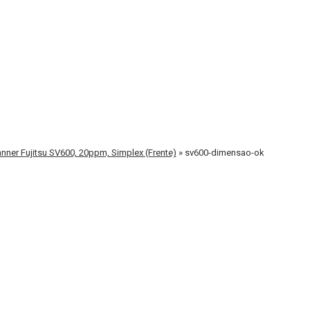
nner Fujitsu SV600, 20ppm, Simplex (Frente)
»
sv600-dimensao-ok