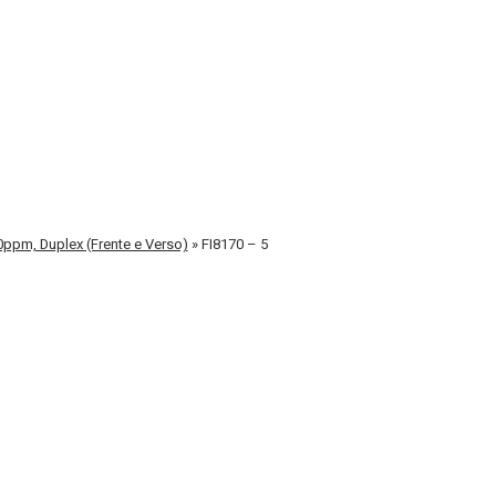
70ppm, Duplex (Frente e Verso)
»
FI8170 – 5