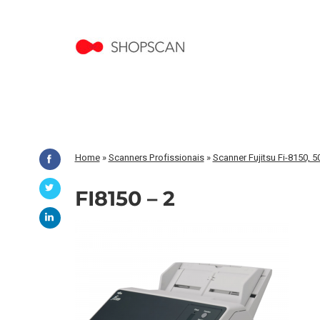
Home
»
Scanners Profissionais
»
Scanner Fujitsu Fi-8150, 
FI8150 – 2