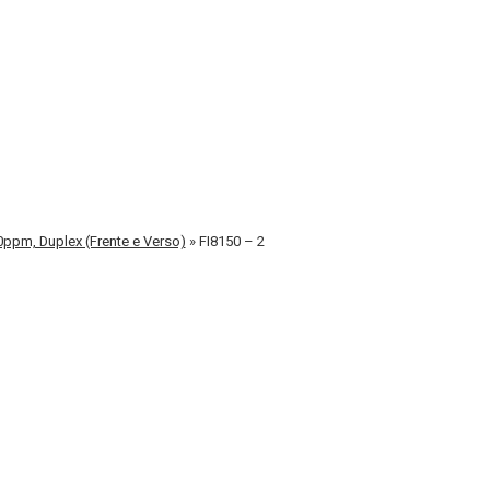
50ppm, Duplex (Frente e Verso)
»
FI8150 – 2