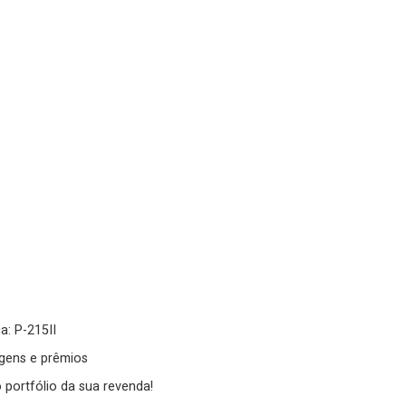
a: P-215II
gens e prêmios
 portfólio da sua revenda!