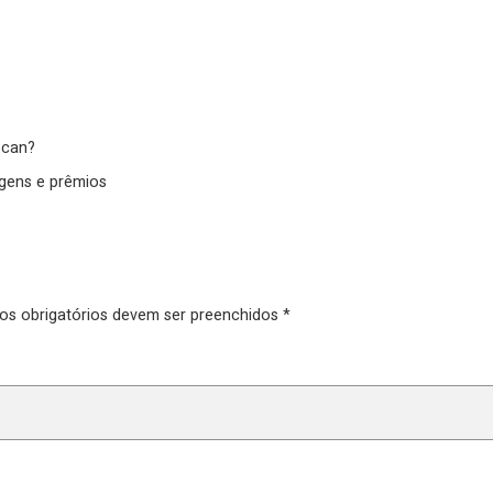
scan?
gens e prêmios
pos obrigatórios devem ser preenchidos *