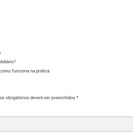
s
iliário?
 como funciona na prática
pos obrigatórios devem ser preenchidos *