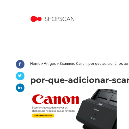
Home
»
Artigos
»
Scanners Canon: por que adicioná-los ao 
por-que-adicionar-sca