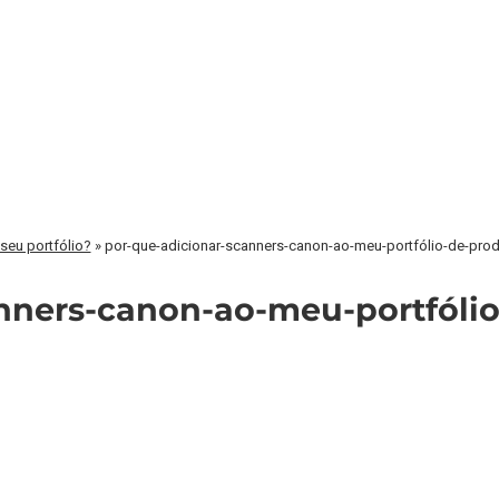
seu portfólio?
»
por-que-adicionar-scanners-canon-ao-meu-portfólio-de-pro
nners-canon-ao-meu-portfóli