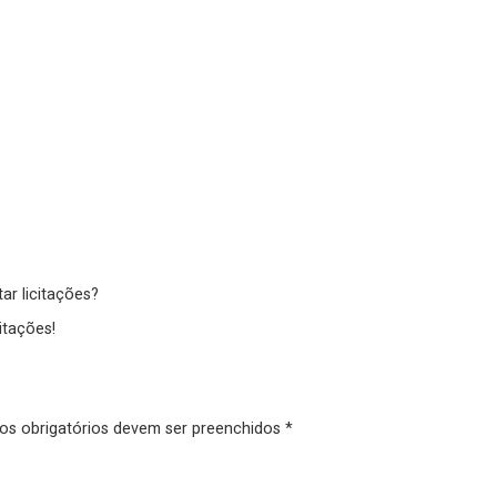
r licitações?
itações!
pos obrigatórios devem ser preenchidos *