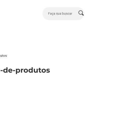
dutos
o-de-produtos