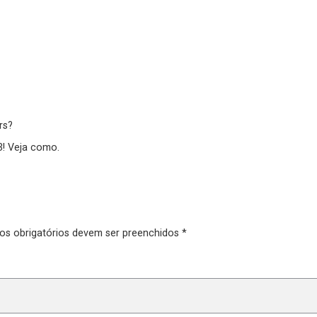
rs?
3! Veja como.
pos obrigatórios devem ser preenchidos *