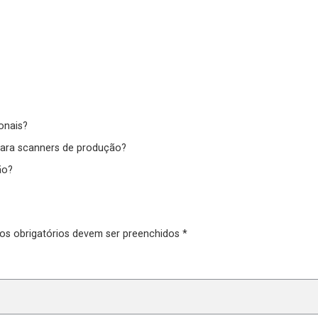
ionais?
para scanners de produção?
ão?
pos obrigatórios devem ser preenchidos *