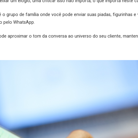
ixar um elogio, uma crítica! Isso não importa, o que importa neste c
o grupo de família onde você pode enviar suas piadas, figurinhas e 
o pelo WhatsApp.
de aproximar o tom da conversa ao universo do seu cliente, mantend