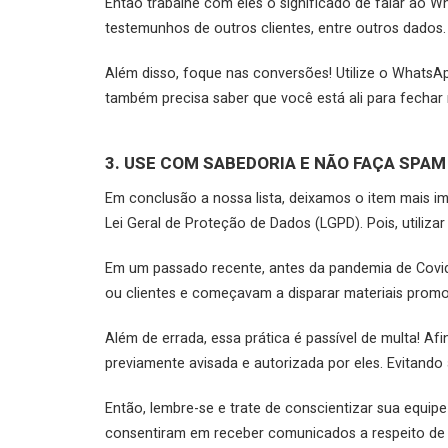
Então trabalhe com eles o significado de falar ao Wh
testemunhos de outros clientes, entre outros dados.
Além disso, foque nas conversões! Utilize o Whats
também precisa saber que você está ali para fechar
3. USE COM SABEDORIA E NÃO FAÇA SPAM
Em conclusão a nossa lista, deixamos o item mais im
Lei Geral de Proteção de Dados (LGPD). Pois, utiliz
Em um passado recente, antes da pandemia de Covi
ou clientes e começavam a disparar materiais promo
Além de errada, essa prática é passível de multa! A
previamente avisada e autorizada por eles. Evitand
Então, lembre-se e trate de conscientizar sua equi
consentiram em receber comunicados a respeito de 