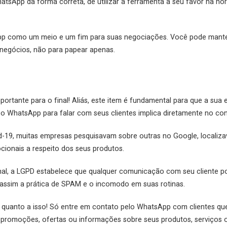
atsApp da forma correta, de utilizar a ferramenta a seu favor na ho
App como um meio e um fim para suas negociações. Você pode manter 
 negócios, não para papear apenas.
portante para o final! Aliás, este item é fundamental para que a su
ar o WhatsApp para falar com seus clientes implica diretamente no c
d-19, muitas empresas pesquisavam sobre outras no Google, locali
cionais a respeito dos seus produtos.
final, a LGPD estabelece que qualquer comunicação com seu cliente 
o assim a prática de SPAM e o incomodo em suas rotinas.
pe quanto a isso! Só entre em contato pelo WhatsApp com clientes 
promoções, ofertas ou informações sobre seus produtos, serviços 