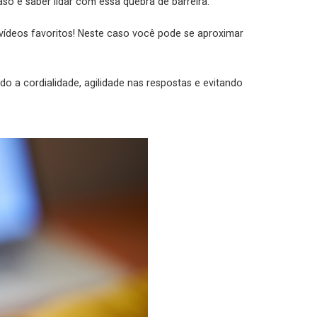
aso é saber lidar com essa quebra de barreira.
vídeos favoritos! Neste caso você pode se aproximar
o a cordialidade, agilidade nas respostas e evitando