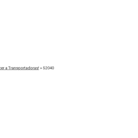
cer a Transportadoras!
»
S2040