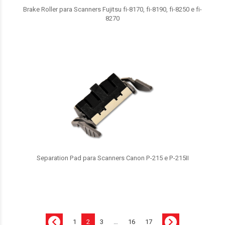
Brake Roller para Scanners Fujitsu fi-8170, fi-8190, fi-8250 e fi-
8270
Separation Pad para Scanners Canon P-215 e P-215II
1
2
3
…
16
17