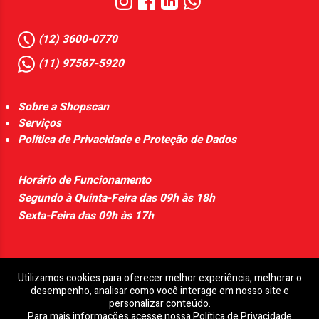
(12) 3600-0770
(11) 97567-5920
Sobre a Shopscan
Serviços
Política de Privacidade e Proteção de Dados
Horário de Funcionamento
Segundo à Quinta-Feira das 09h às 18h
Sexta-Feira das 09h às 17h
Utilizamos cookies para oferecer melhor experiência, melhorar o
desempenho, analisar como você interage em nosso site e
personalizar conteúdo.
Shopscan - Distribuidora de Scanners Profissionais /
Para mais informações acesse nossa
Política de Privacidade