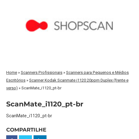
Home
»
Scanners Profissionais
»
Scanners para Pequenos e Médios
Escritórios
»
Scanner Kodak Scanmate i1120 20ppm Duplex (frente e
verso)
»
ScanMate_i1120_pt-br
ScanMate_i1120_pt-br
ScanMate_i1120_pt-br
COMPARTILHE