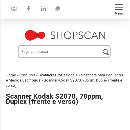
Menu
Home
»
Produtos
»
Scanners Profissionais
»
Scanners para Pequenos
e Médios Escritórios
»
Scanner Kodak S2070, 70ppm, Duplex (frente e
verso)
Scanner Kodak S2070, 70ppm,
Duplex (frente e verso)