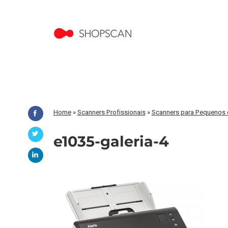
Home
»
Scanners Profissionais
»
Scanners para Pequenos e
e1035-galeria-4