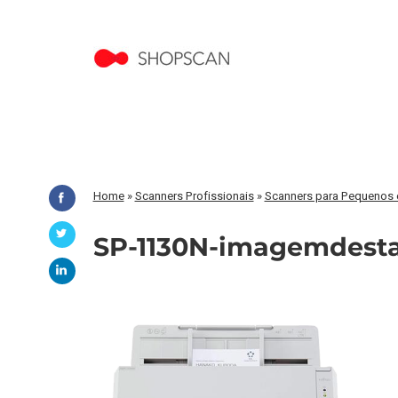
Home
»
Scanners Profissionais
»
Scanners para Pequenos e
SP-1130N-imagemdest