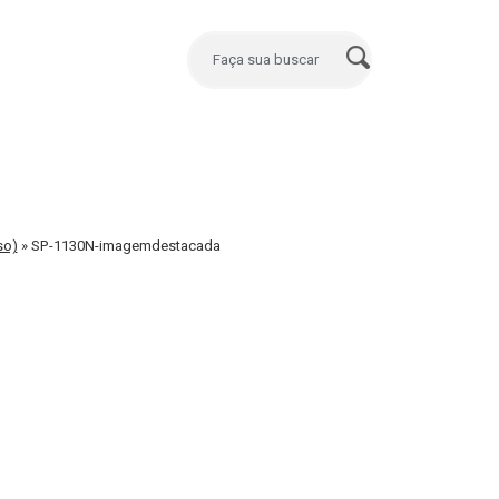
so)
»
SP-1130N-imagemdestacada