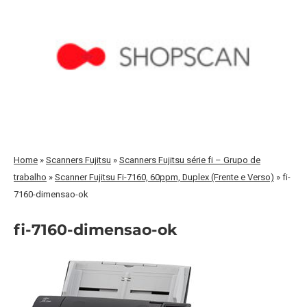
Home
»
Scanners Fujitsu
»
Scanners Fujitsu série fi – Grupo de
trabalho
»
Scanner Fujitsu Fi-7160, 60ppm, Duplex (Frente e Verso)
»
fi-
7160-dimensao-ok
fi-7160-dimensao-ok