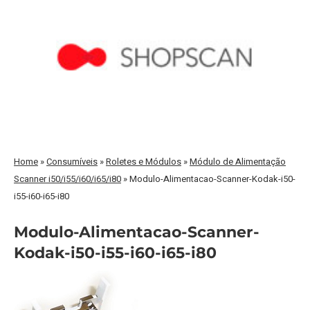
Home
»
Consumíveis
»
Roletes e Módulos
»
Módulo de Alimentação
Scanner i50/i55/i60/i65/i80
»
Modulo-Alimentacao-Scanner-Kodak-i50-
i55-i60-i65-i80
Modulo-Alimentacao-Scanner-
Kodak-i50-i55-i60-i65-i80