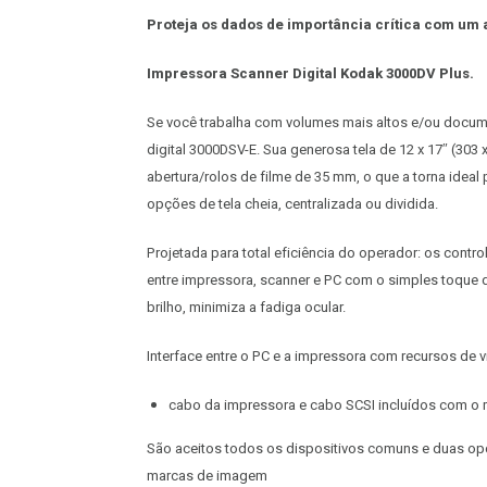
Proteja os dados de importância crítica com um 
Impressora Scanner Digital Kodak 3000DV Plus.
Se você trabalha com volumes mais altos e/ou docum
digital 3000DSV-E. Sua generosa tela de 12 x 17″ (30
abertura/rolos de filme de 35 mm, o que a torna ideal
opções de tela cheia, centralizada ou dividida.
Projetada para total eficiência do operador: os control
entre impressora, scanner e PC com o simples toque de
brilho, minimiza a fadiga ocular.
Interface entre o PC e a impressora com recursos de v
cabo da impressora e cabo SCSI incluídos com o 
São aceitos todos os dispositivos comuns e duas opç
marcas de imagem