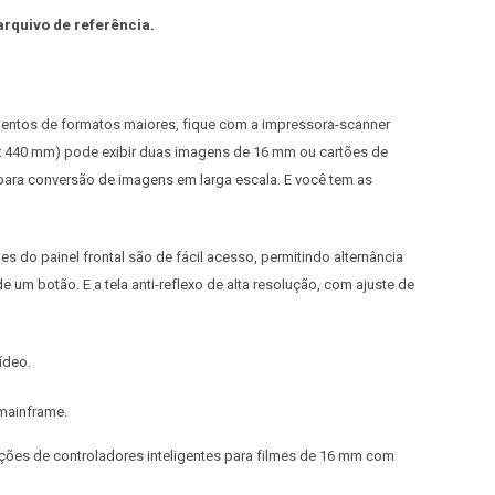
arquivo de referência.
entos de formatos maiores, fique com a impressora-scanner
3 x 440 mm) pode exibir duas imagens de 16 mm ou cartões de
 para conversão de imagens em larga escala. E você tem as
es do painel frontal são de fácil acesso, permitindo alternância
 um botão. E a tela anti-reflexo de alta resolução, com ajuste de
ídeo.
mainframe.
ões de controladores inteligentes para filmes de 16 mm com