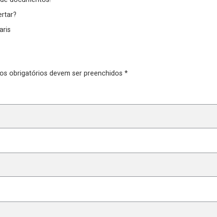
rtar?
aris
pos obrigatórios devem ser preenchidos *