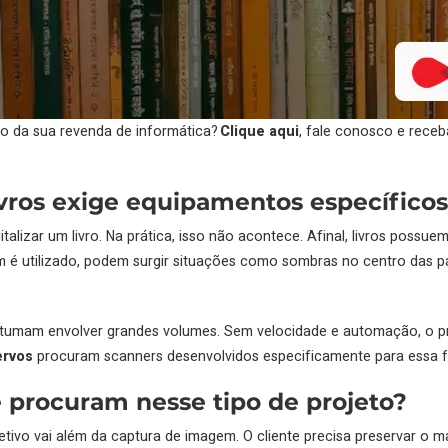
io da sua revenda de informática?
Clique aqui
, fale conosco e rece
livros exige equipamentos específico
lizar um livro. Na prática, isso não acontece. Afinal, livros possu
 utilizado, podem surgir situações como sombras no centro das pági
stumam envolver grandes volumes. Sem velocidade e automação, o proce
ervos
procuram scanners desenvolvidos especificamente para essa f
e procuram nesse tipo de projeto?
jetivo vai além da captura de imagem. O cliente precisa preservar o mat