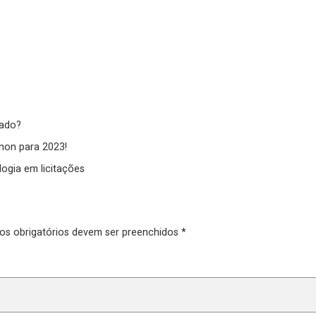
cado?
non para 2023!
ogia em licitações
pos obrigatórios devem ser preenchidos *